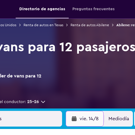
Directorio de agencias
Preguntas frecuentes
dos Unidos
Renta de autos en Texas
Renta de autos Abilene
Abilene: r
vans para 12 pasajeros
er de vans para 12
el conductor:
25-26
vie. 14/8
Mediodía