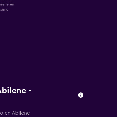
prefieren
 como
bilene -
to en Abilene