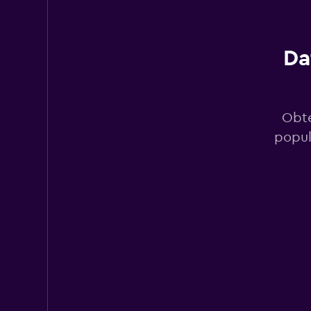
1 punto de alquiler
Da
Easirent
1 punto de alquiler
Obté
popul
Dollar
1 punto de alquiler
Hertz
2 puntos de alquiler