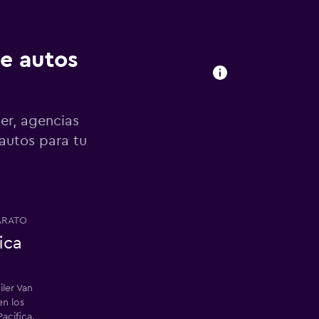
de autos
er, agencias
 autos para tu
ARATO
ica
iler Van
en los
Pacifica.