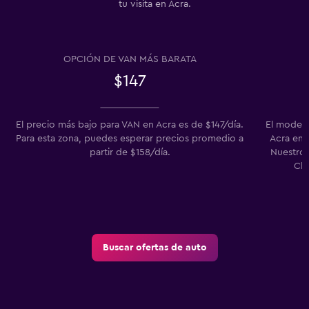
tu visita en Acra.
OPCIÓN DE VAN MÁS BARATA
$147
El precio más bajo para VAN en Acra es de $147/día.
El modelo
Para esta zona, puedes esperar precios promedio a
Acra en l
partir de $158/día.
Nuestros
Cla
Buscar ofertas de auto