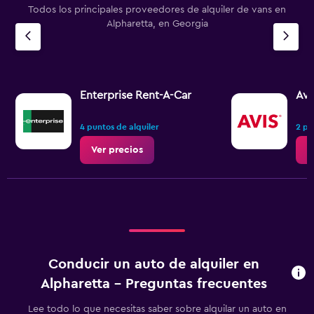
Todos los principales proveedores de alquiler de vans en
Alpharetta, en Georgia
Enterprise Rent-A-Car
Avi
4 puntos de alquiler
2 pu
Ver precios
V
Conducir un auto de alquiler en
Alpharetta - Preguntas frecuentes
Lee todo lo que necesitas saber sobre alquilar un auto en