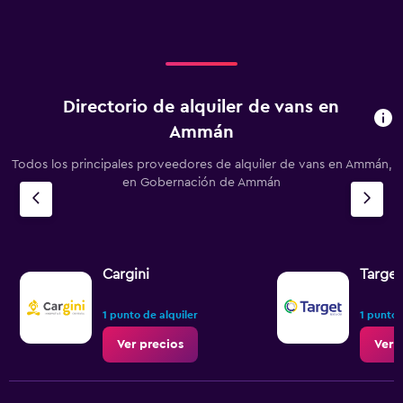
Directorio de alquiler de vans en
Ammán
Todos los principales proveedores de alquiler de vans en Ammán,
en Gobernación de Ammán
Cargini
Target
1 punto de alquiler
1 punto 
Ver precios
Ver 