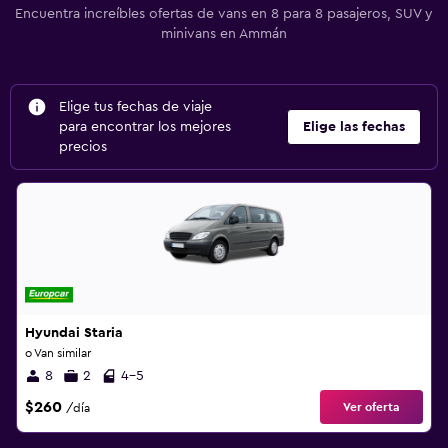
Encuentra increíbles ofertas de vans en 8 para 8 pasajeros, SUV y
minivans en Ammán
Elige tus fechas de viaje
para encontrar los mejores
Elige las fechas
precios
Hyundai Staria
o Van similar
8
2
4-5
$260
Ver oferta
/día