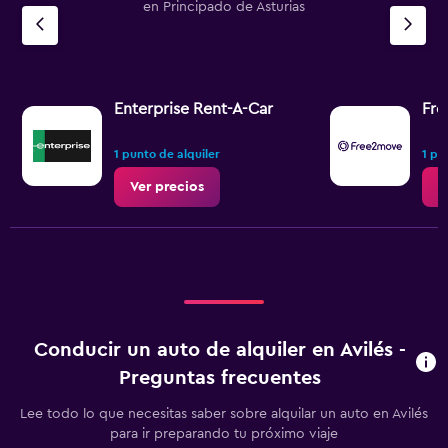
en Principado de Asturias
Enterprise Rent-A-Car
Fr
1 punto de alquiler
1 pu
Ver precios
V
Conducir un auto de alquiler en Avilés -
Preguntas frecuentes
Lee todo lo que necesitas saber sobre alquilar un auto en Avilés
para ir preparando tu próximo viaje