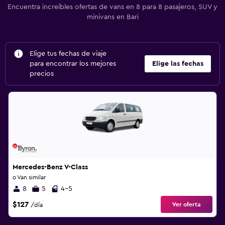
Encuentra increíbles ofertas de vans en 8 para 8 pasajeros, SUV y
minivans en Bari
Elige tus fechas de viaje
para encontrar los mejores
Elige las fechas
precios
Mercedes-Benz V-Class
o Van similar
8
5
4-5
$127
Ver oferta
/día