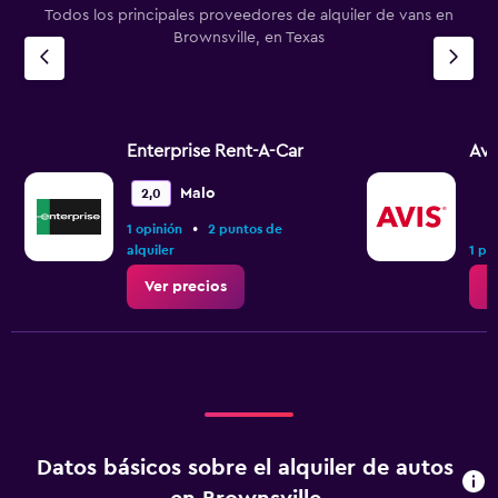
Todos los principales proveedores de alquiler de vans en
Brownsville, en Texas
Enterprise Rent-A-Car
Avi
Malo
2,0
•
1 opinión
2 puntos de
alquiler
1 pu
Ver precios
V
Datos básicos sobre el alquiler de autos