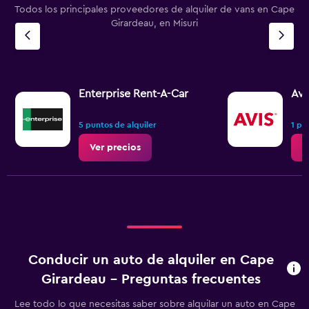
Todos los principales proveedores de alquiler de vans en Cape
Girardeau, en Misuri
Enterprise Rent-A-Car
Avi
5 puntos de alquiler
1 pu
Ver precios
V
Conducir un auto de alquiler en Cape
Girardeau - Preguntas frecuentes
Lee todo lo que necesitas saber sobre alquilar un auto en Cape