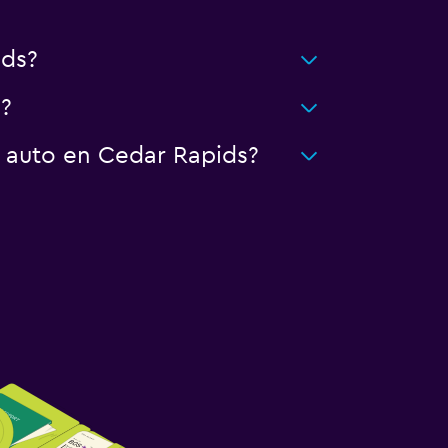
ids?
?
n auto en Cedar Rapids?