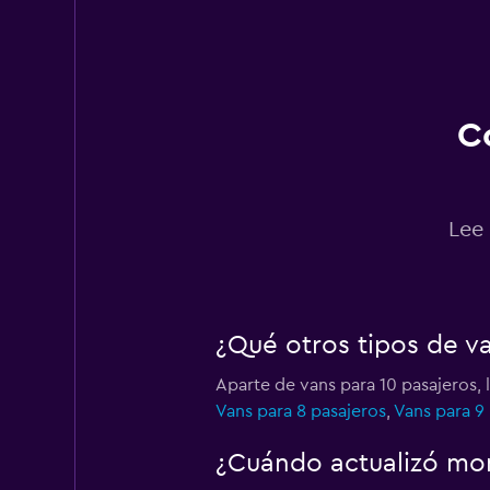
Easirent
1 punto de alquiler
C
Dollar
3 puntos de alquiler
Lee 
Hertz
¿Qué otros tipos de v
2 puntos de alquiler
Aparte de vans para 10 pasajeros, 
Vans para 8 pasajeros
,
Vans para 9
Thrifty
¿Cuándo actualizó mom
2 puntos de alquiler