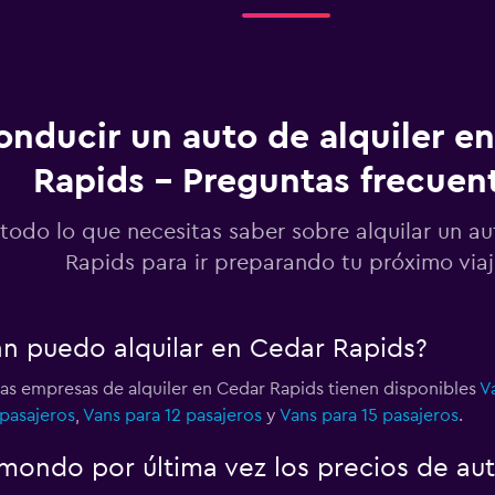
Ver precios
onducir un auto de alquiler e
Rapids - Preguntas frecuen
Ver precios
todo lo que necesitas saber sobre alquilar un a
Rapids para ir preparando tu próximo via
Ver precios
an puedo alquilar en Cedar Rapids?
las empresas de alquiler en Cedar Rapids tienen disponibles
V
 pasajeros
,
Vans para 12 pasajeros
y
Vans para 15 pasajeros
.
Ver precios
ondo por última vez los precios de au