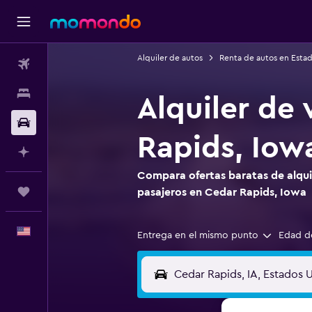
Alquiler de autos
Renta de autos en Esta
Vuelos
Alojamientos
Alquiler de
Autos
Rapids, Iow
Planifica con IA
Compara ofertas baratas de alqui
Trips
pasajeros en Cedar Rapids, Iowa
Español
Entrega en el mismo punto
Edad d