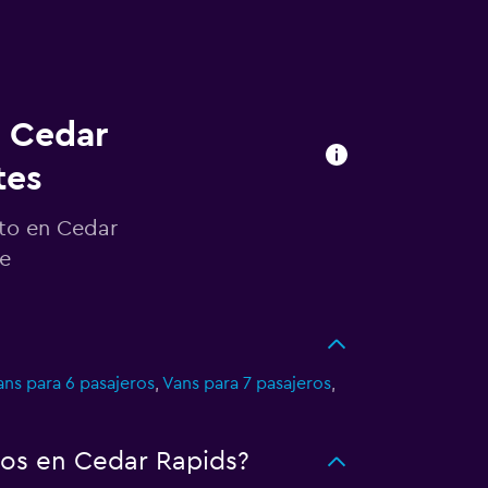
n Cedar
tes
uto en Cedar
je
ans para 6 pasajeros
,
Vans para 7 pasajeros
,
tos en Cedar Rapids?