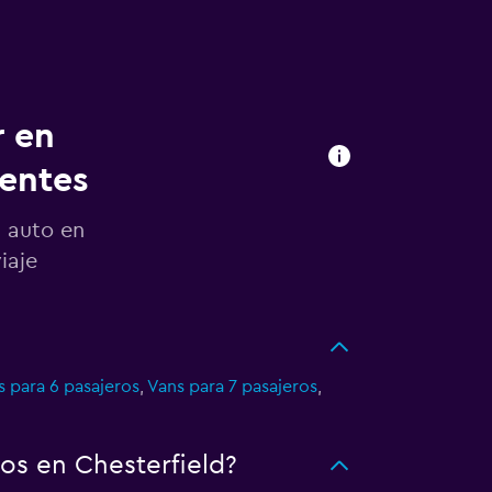
r en
uentes
n auto en
iaje
s para 6 pasajeros
,
Vans para 7 pasajeros
,
os en Chesterfield?