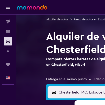
Alquiler de autos
Renta de autos en Esta
Vuelos
Alojamientos
Alquiler de 
Autos
Chesterfield
Planifica con IA
Compara ofertas baratas de alquil
Trips
en Chesterfield, Misuri
Español
Entrega en el mismo punto
Edad d