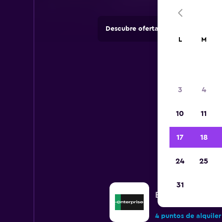
Descubre ofertas de agencias de 
L
M
3
4
10
11
17
18
24
25
31
Enterprise Rent-A
4 puntos de alquiler