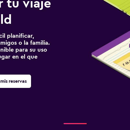
 tu viaje
ld
l planificar,
migos o la familia.
onible para su uso
gar en el que
mis reservas