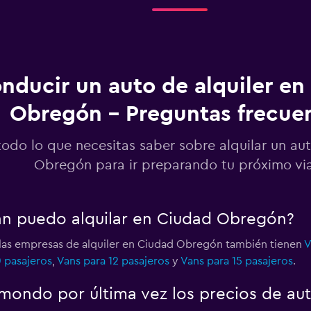
Ver precios
nducir un auto de alquiler en
Obregón - Preguntas frecue
Ver precios
todo lo que necesitas saber sobre alquilar un au
Obregón para ir preparando tu próximo vi
Ver precios
an puedo alquilar en Ciudad Obregón?
 las empresas de alquiler en Ciudad Obregón también tienen
V
0 pasajeros
,
Vans para 12 pasajeros
y
Vans para 15 pasajeros
.
Ver precios
mondo por última vez los precios de a