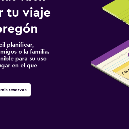
 tu viaje
bregón
l planificar,
migos o la familia.
onible para su uso
gar en el que
mis reservas