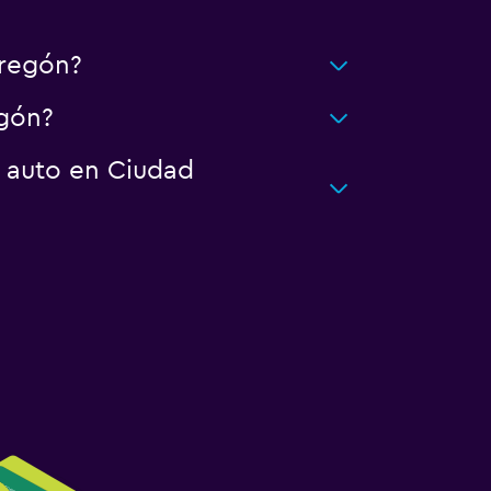
regón?
egón?
n auto en Ciudad