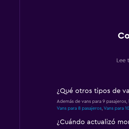
Hertz
1 punto de alquiler
Co
Shouqi
1 punto de alquiler
Lee 
Fox
¿Qué otros tipos de v
1 punto de alquiler
Además de vans para 9 pasajeros,
Vans para 8 pasajeros
,
Vans para 1
Thrifty
¿Cuándo actualizó mo
1 punto de alquiler