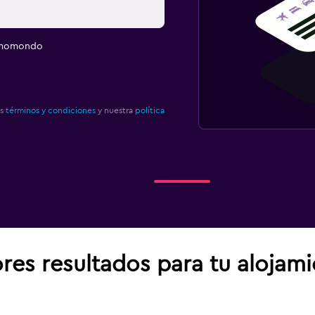
e momondo
os
términos y condiciones
y nuestra
política
res resultados para tu alojam