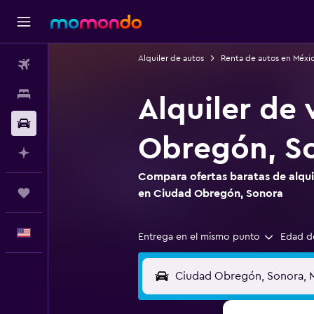
Alquiler de autos
Renta de autos en Méxi
Vuelos
Alojamientos
Alquiler de
Autos
Obregón, S
Planifica con IA
Compara ofertas baratas de alquil
Trips
en Ciudad Obregón, Sonora
Español
Entrega en el mismo punto
Edad d