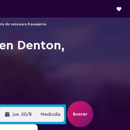
nta de vans para 8 pasajeros
 en Denton,
Buscar
jue. 20/8
Mediodía