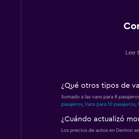
1 punto de alquiler
Con
Thrifty
1 punto de alquiler
Lee 
¿Qué otros tipos de v
Sumado a las vans para 8 pasajero
pasajeros
,
Vans para 10 pasajeros
,
¿Cuándo actualizó mom
Los precios de autos en Denton se 