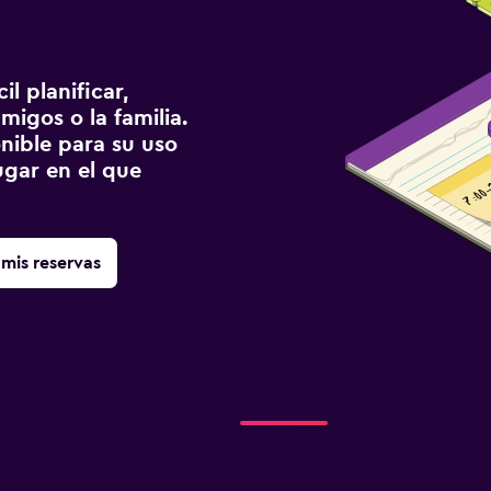
l planificar,
migos o la familia.
onible para su uso
gar en el que
mis reservas