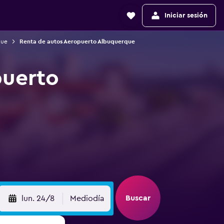
Iniciar sesión
que
Renta de autos Aeropuerto Albuquerque
puerto
Buscar
lun. 24/8
Mediodía