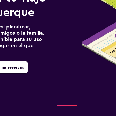
uerque
l planificar,
migos o la familia.
onible para su uso
gar en el que
mis reservas