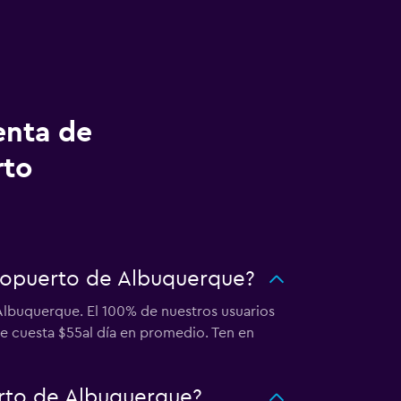
enta de
rto
eropuerto de Albuquerque?
 Albuquerque. El 100% de nuestros usuarios
ue cuesta $55al día en promedio. Ten en
rto de Albuquerque?