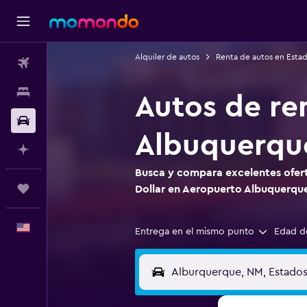
Alquiler de autos
Renta de autos en Esta
Vuelos
Alojamientos
Autos de re
Autos
Albuquerqu
Planifica con IA
Busca y compara excelentes ofert
Trips
Dollar en Aeropuerto Albuquerqu
Español
Entrega en el mismo punto
Edad d