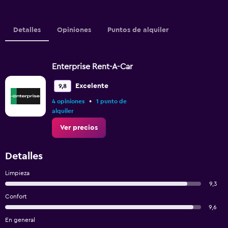
Detalles
Opiniones
Puntos de alquiler
Enterprise Rent-A-Car
Excelente
9,8
•
4 opiniones
1 punto de
alquiler
Ver precios
Detalles
Limpieza
9,3
Confort
9,6
En general