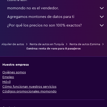
Esta es la razón:
momondo no es el vendedor.
Agregamos montones de datos para ti
¿Por qué los precios no son 100% exactos?
Alquiler de autos
Renta de autos en Turquía
Renta de autos Esmirna
Esmirna: renta de vans para 8 pasajeros
Nuestra empresa
Quiénes somos
Empleo
Móvil
Cómo funcionan nuestros servicios
Códigos promocionales momondo