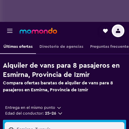
Últimas ofertas
Directorio de agencias
Preguntas frecuente
Alquiler de vans para 8 pasajeros en
Esmirna, Provincia de Izmir
Compara ofertas baratas de alquiler de vans para 8
pasajeros en Esmirna, Provincia de Izmir
Entrega en el mismo punto
Edad del conductor:
25-26