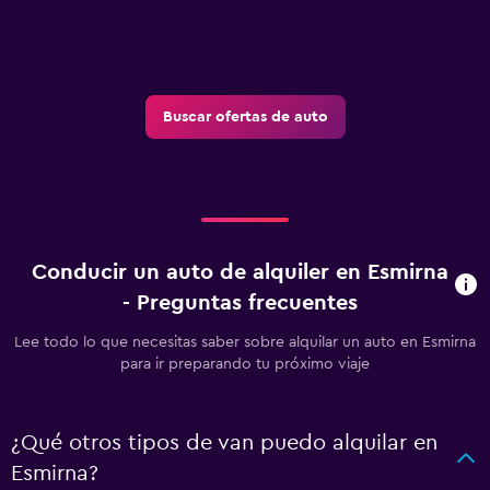
Buscar ofertas de auto
Conducir un auto de alquiler en Esmirna
- Preguntas frecuentes
Lee todo lo que necesitas saber sobre alquilar un auto en Esmirna
para ir preparando tu próximo viaje
¿Qué otros tipos de van puedo alquilar en
Esmirna?