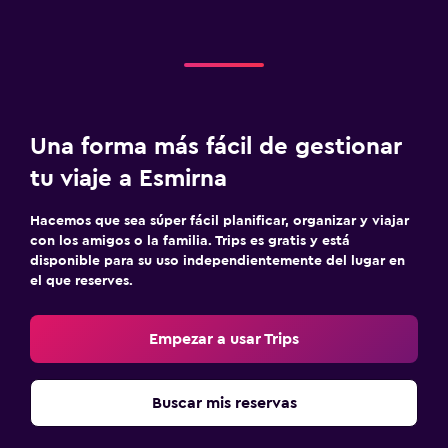
Una forma más fácil de gestionar
tu viaje a Esmirna
Hacemos que sea súper fácil planificar, organizar y viajar
con los amigos o la familia. Trips es gratis y está
disponible para su uso independientemente del lugar en
el que reserves.
Empezar a usar Trips
Buscar mis reservas