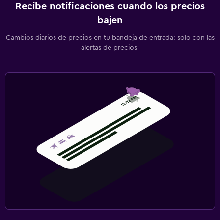
Recibe notificaciones cuando los precios
bajen
Cambios diarios de precios en tu bandeja de entrada: solo con las
alertas de precios.