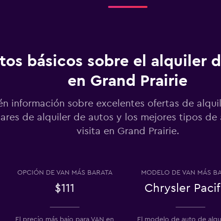
Ver precios
tos básicos sobre el alquiler 
al
en Grand Prairie
Ver precios
n información sobre excelentes ofertas de alquil
ares de alquiler de autos y los mejores tipos de
visita en Grand Prairie.
Ver precios
OPCIÓN DE VAN MÁS BARATA
MODELO DE VAN MÁS B
$111
Chrysler Pacif
El precio más bajo para VAN en
El modelo de auto de alqu