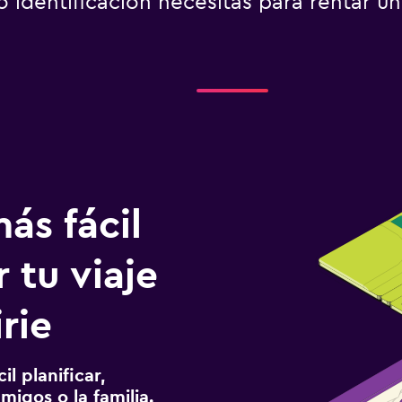
identificación necesitas para rentar un
ás fácil
 tu viaje
rie
l planificar,
migos o la familia.