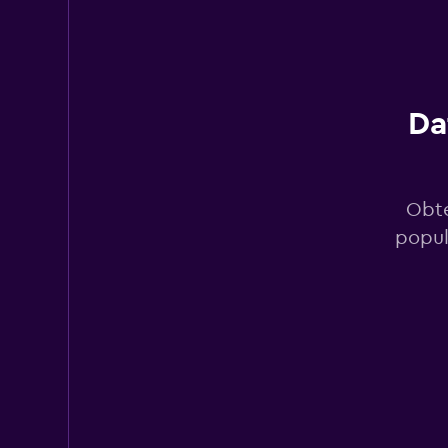
Budget
3 puntos de alquiler
Da
Advance Van Rent
1 punto de alquiler
Obté
popul
York Car Rental
1 punto de alquiler