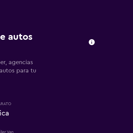
de autos
er, agencias
 autos para tu
ARATO
ica
iler Van