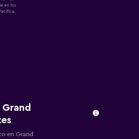
e en los
Pacifica.
n Grand
tes
uto en Grand