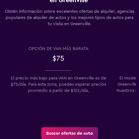
en Greenville
Obtén información sobre excelentes ofertas de alquiler, agencias
populares de alquiler de autos y los mejores tipos de autos para
tu visita en Greenville.
OPCIÓN DE VAN MÁS BARATA
$75
El precio más bajo para VAN en Greenville es de
El modelo
$75/día. Para esta zona, puedes esperar precios
Greenville 
promedio a partir de $122/día.
Nuestros u
Buscar ofertas de auto