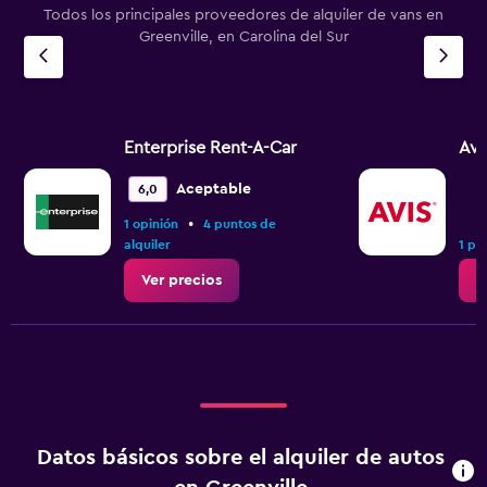
Todos los principales proveedores de alquiler de vans en
Greenville, en Carolina del Sur
Enterprise Rent-A-Car
Avi
Aceptable
6,0
•
1 opinión
4 puntos de
alquiler
1 pu
Ver precios
V
Datos básicos sobre el alquiler de autos