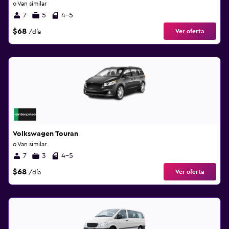
o Van similar
7
5
4-5
$68
Ver oferta
/día
Volkswagen Touran
o Van similar
7
3
4-5
$68
Ver oferta
/día