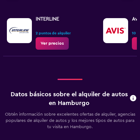
INTERLINE
Avi
2 puntos de alquiler
10 p
Ver precios
V
Datos básicos sobre el alquiler de autos
en Hamburgo
Obtén información sobre excelentes ofertas de alquiler, agencias
populares de alquiler de autos y los mejores tipos de autos para
tu visita en Hamburgo.