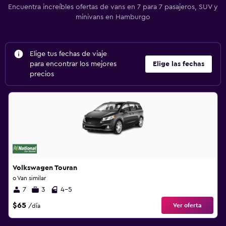
Encuentra increíbles ofertas de vans en 7 para 7 pasajeros, SUV y
minivans en Hamburgo
Elige tus fechas de viaje
para encontrar los mejores
Elige las fechas
precios
Volkswagen Touran
o Van similar
7
3
4-5
$65
Ver oferta
/día