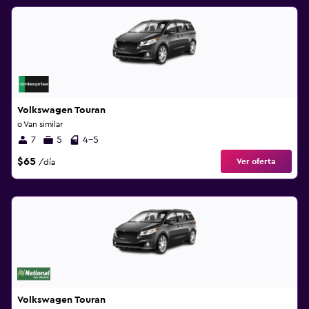
Volkswagen Touran
o Van similar
7
5
4-5
$65
Ver oferta
/día
Volkswagen Touran