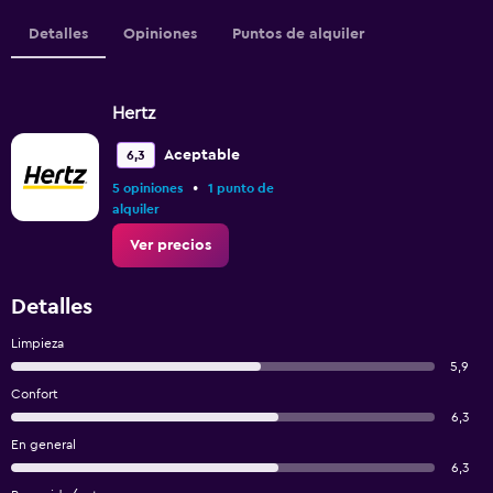
Detalles
Opiniones
Puntos de alquiler
Hertz
Aceptable
6,3
•
5 opiniones
1 punto de
alquiler
Ver precios
Detalles
Limpieza
5,9
Confort
6,3
En general
6,3