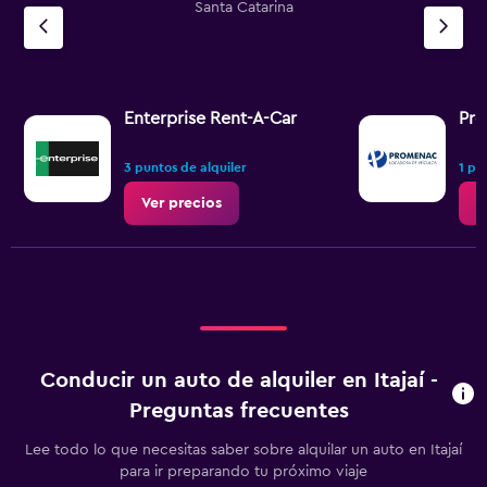
Santa Catarina
Enterprise Rent-A-Car
Pro
3 puntos de alquiler
1 pu
Ver precios
V
Conducir un auto de alquiler en Itajaí -
Preguntas frecuentes
Lee todo lo que necesitas saber sobre alquilar un auto en Itajaí
para ir preparando tu próximo viaje