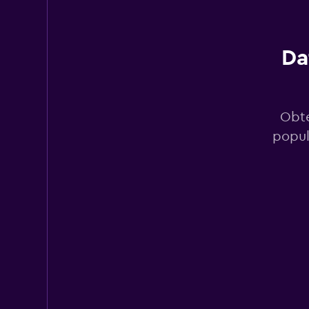
1 punto de alquiler
Da
Rhodium
1 punto de alquiler
Obté
popul
CARO
1 punto de alquiler
diRENT
3 puntos de alquiler