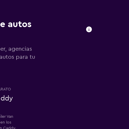
de autos
er, agencias
 autos para tu
ARATO
addy
iler Van
en los
en Caddy.