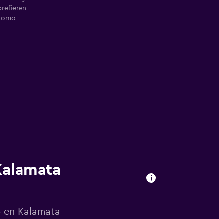
prefieren
 como
Kalamata
o en Kalamata