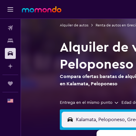
Alquiler de autos
Renta de autos en Greci
Vuelos
Alojamientos
Alquiler de 
Autos
Peloponeso
Planifica con IA
Compara ofertas baratas de alquil
Trips
en Kalamata, Peloponeso
Español
Entrega en el mismo punto
Edad d