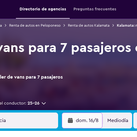
Directorio de agencias
Preguntas frecuentes
a
Renta de autos en Peloponeso
Renta de autos Kalamata
Kalamata: r
vans para 7 pasajeros
er de vans para 7 pasajeros
el conductor:
25-26
dom. 16/8
Mediodía