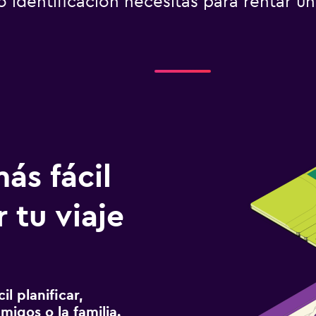
identificación necesitas para rentar u
ás fácil
 tu viaje
l planificar,
migos o la familia.