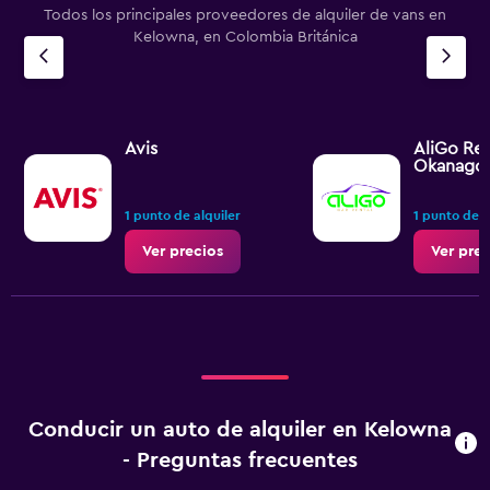
Todos los principales proveedores de alquiler de vans en
Kelowna, en Colombia Británica
Avis
AliGo Ren
Okanago
1 punto de alquiler
1 punto de a
Ver precios
Ver prec
Conducir un auto de alquiler en Kelowna
- Preguntas frecuentes