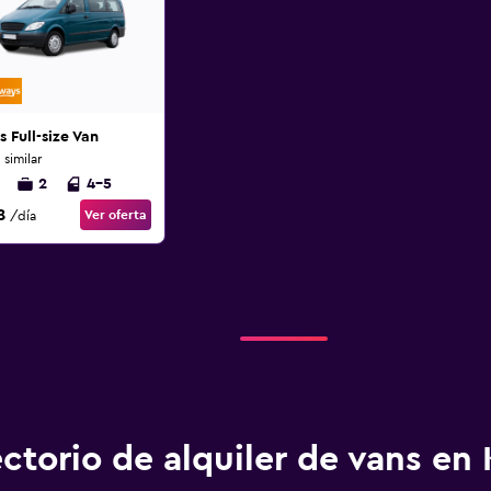
s Full-size Van
 similar
2
4-5
8
Ver oferta
/día
ectorio de alquiler de vans en