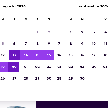
agosto 2026
septiembre 202
renta en más de 70,000 ubicaciones con momondo.
M
J
V
S
D
L
M
M
J
V
1
2
1
2
3
4
s mejores ofertas de alquiler 
5
6
7
8
9
7
8
9
10
11
para 7 pasajeros en Kingst
12
13
14
15
16
14
15
16
17
18
entra increíbles ofertas de vans en 7 para 7 pasa
19
20
21
22
23
21
22
23
24
25
minivans en Kingston
26
27
28
29
30
28
29
30
encontrar los mejores precios