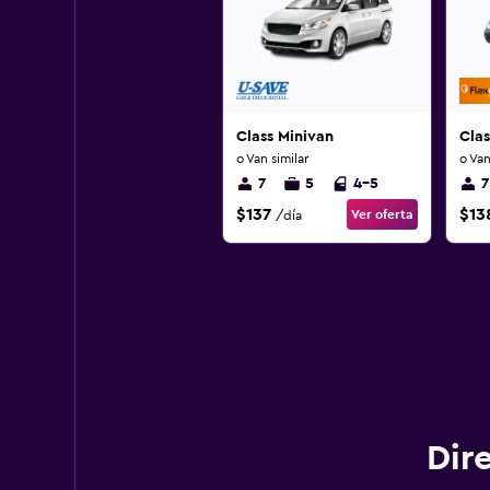
Class Minivan
Clas
o Van similar
o Van
7
5
4-5
7
$137
$13
Ver oferta
/día
Dir