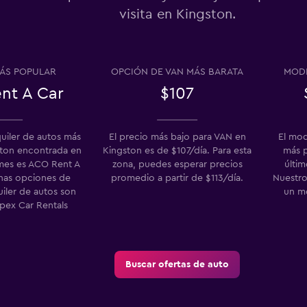
visita en Kingston.
Ver precios
ÁS POPULAR
OPCIÓN DE VAN MÁS BARATA
MODE
nt A Car
$107
Ver precios
quiler de autos más
El precio más bajo para VAN en
El mod
ston encontrada en
Kingston es de $107/día. Para esta
más p
es es ACO Rent A
zona, puedes esperar precios
últim
enas opciones de
promedio a partir de $113/día.
Nuestro
uiler de autos son
un m
Apex Car Rentals
Buscar ofertas de auto