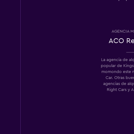
Payless
1 punto de alquiler
AGENCIA M
ACO Re
Budget
2 puntos de alquiler
La agencia de al
popular de King
momondo este m
Car. Otras bu
agencias de alq
Right Cars y 