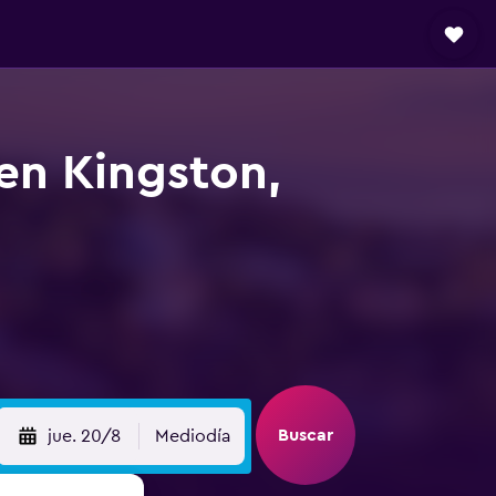
 en Kingston,
Buscar
jue. 20/8
Mediodía