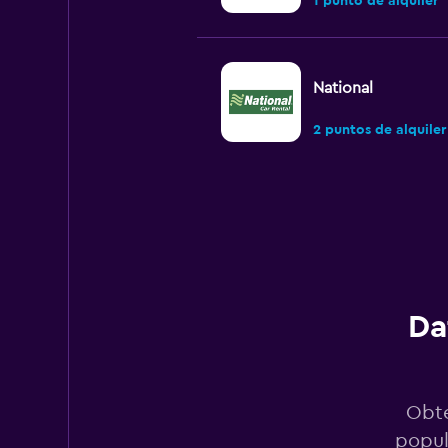
1 punto de alquiler
National
2 puntos de alquiler
Ace
1 punto de alquiler
Da
Kennedy Car Renta
1 punto de alquiler
Obté
popul