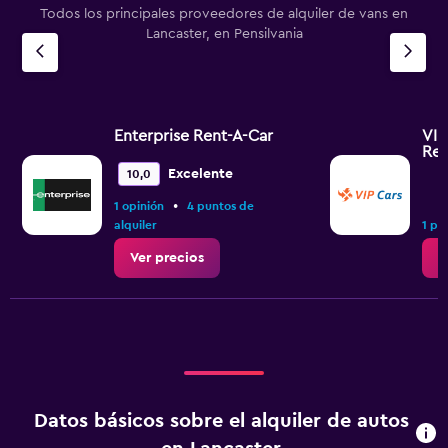
Todos los principales proveedores de alquiler de vans en
Lancaster, en Pensilvania
Enterprise Rent-A-Car
VIP
Re
Excelente
10,0
•
1 opinión
4 puntos de
alquiler
1 pu
Ver precios
V
Datos básicos sobre el alquiler de autos