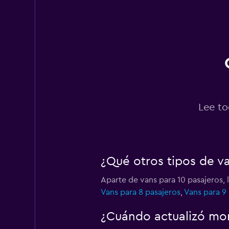
Hertz
1 punto de alquiler
Thrifty
1 punto de alquiler
Lee to
¿Qué otros tipos de v
Aparte de vans para 10 pasajeros, 
Vans para 8 pasajeros
,
Vans para 9
¿Cuándo actualizó mom