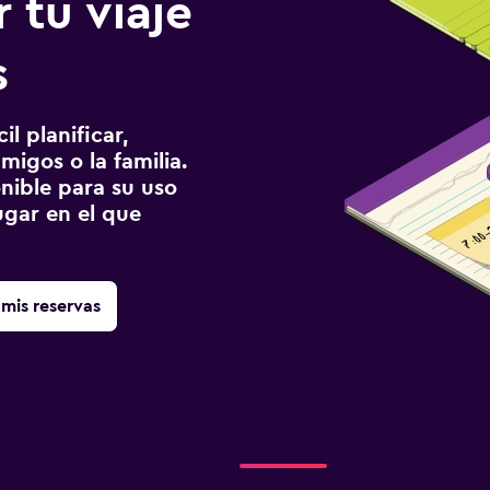
 tu viaje
s
l planificar,
migos o la familia.
onible para su uso
gar en el que
mis reservas