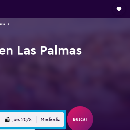
ria
 en Las Palmas
Buscar
jue. 20/8
Mediodía