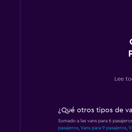
ORLANDO
1 punto de alquiler
Budget
1 punto de alquiler
Lee to
AeroDrive
1 punto de alquiler
¿Qué otros tipos de v
Sumado a las vans para 6 pasajeros
Hertz
pasajeros
,
Vans para 9 pasajeros
,
V