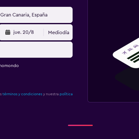
jue. 20/8
Mediodía
e momondo
os
términos y condiciones
y nuestra
política