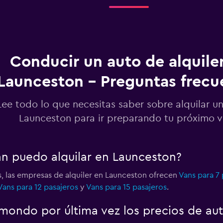
Ver precios
Conducir un auto de alquile
Launceston - Preguntas frecu
Ver precios
Lee todo lo que necesitas saber sobre alquilar u
Launceston para ir preparando tu próximo v
Ver precios
an puedo alquilar en Launceston?
s, las empresas de alquiler en Launceston ofrecen
Vans para 7 
Vans para 12 pasajeros
y
Vans para 15 pasajeros
.
Ver precios
ondo por última vez los precios de au