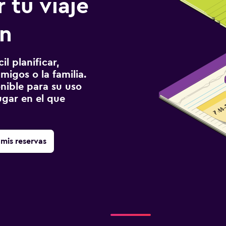
 tu viaje
on
l planificar,
migos o la familia.
onible para su uso
gar en el que
mis reservas