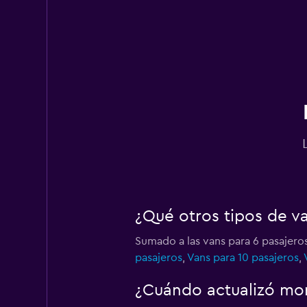
Hertz
3 puntos de alquiler
Right Cars
1 punto de alquiler
Shouqi
¿Qué otros tipos de v
1 punto de alquiler
Sumado a las vans para 6 pasajero
pasajeros
,
Vans para 10 pasajeros
,
Thrifty
¿Cuándo actualizó mom
3 puntos de alquiler