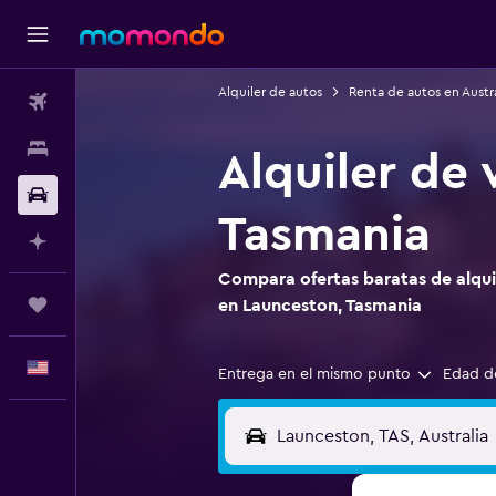
Alquiler de autos
Renta de autos en Austra
Vuelos
Alojamientos
Alquiler de
Autos
Tasmania
Planifica con IA
Compara ofertas baratas de alquil
Trips
en Launceston, Tasmania
Español
Entrega en el mismo punto
Edad d