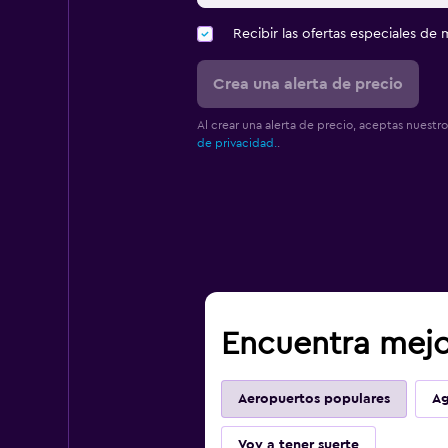
Recibir las ofertas especiales d
Crea una alerta de precio
Al crear una alerta de precio, aceptas nuestr
de privacidad.
.
Encuentra mejo
Aeropuertos populares
Ag
Voy a tener suerte