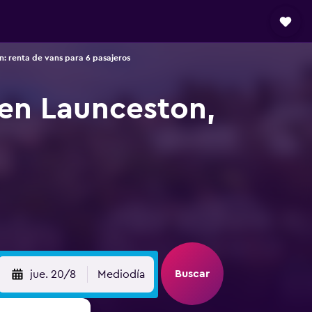
: renta de vans para 6 pasajeros
 en Launceston,
Buscar
jue. 20/8
Mediodía