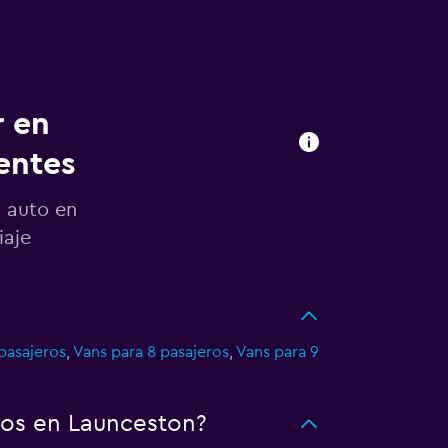
r en
entes
n auto en
iaje
pasajeros
,
Vans para 8 pasajeros
,
Vans para 9
tos en Launceston?