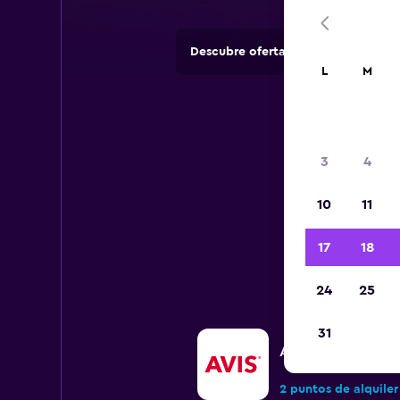
Descubre ofertas de agencias de 
L
M
3
4
10
11
17
18
24
25
31
Avis
2 puntos de alquiler