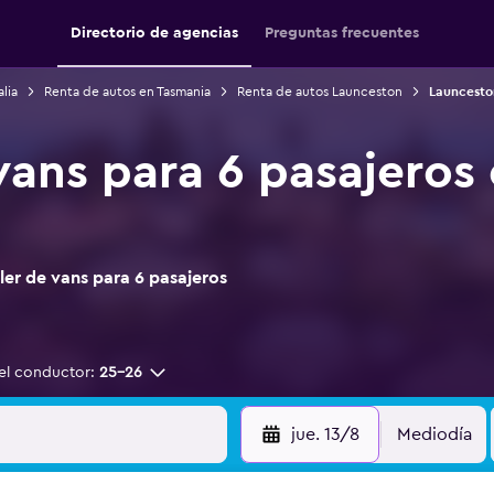
Directorio de agencias
Preguntas frecuentes
lia
Renta de autos en Tasmania
Renta de autos Launceston
Launceston
 vans para 6 pasajeros
er de vans para 6 pasajeros
el conductor:
25-26
jue. 13/8
Mediodía