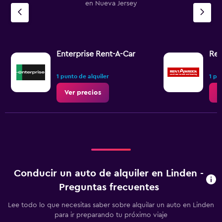
en Nueva Jersey
Enterprise Rent-A-Car
Ren
1 punto de alquiler
1 pu
Ver precios
V
Conducir un auto de alquiler en Linden -
Preguntas frecuentes
Lee todo lo que necesitas saber sobre alquilar un auto en Linden
para ir preparando tu próximo viaje