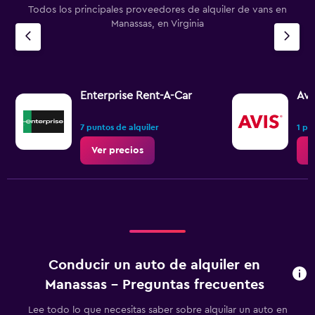
Todos los principales proveedores de alquiler de vans en
Manassas, en Virginia
Enterprise Rent-A-Car
Avi
7 puntos de alquiler
1 pu
Ver precios
V
Conducir un auto de alquiler en
Manassas - Preguntas frecuentes
Lee todo lo que necesitas saber sobre alquilar un auto en