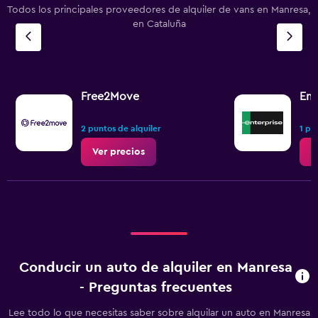
Todos los principales proveedores de alquiler de vans en Manresa,
en Cataluña
Free2Move
Ent
2 puntos de alquiler
1 pu
Ver precios
V
Conducir un auto de alquiler en Manresa
- Preguntas frecuentes
Lee todo lo que necesitas saber sobre alquilar un auto en Manresa