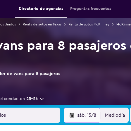
Directorio de agencias
Preguntas frecuentes
dos Unidos
Renta de autos en Texas
Renta de autos McKinney
McKinney
 vans para 8 pasajeros
er de vans para 8 pasajeros
el conductor:
25-26
sáb. 15/8
Mediodía