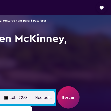
: renta de vans para 8 pasajeros
 en McKinney,
Buscar
sáb. 22/8
Mediodía