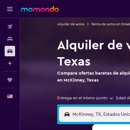
Alquiler de autos
Renta de autos en Esta
Vuelos
Alojamientos
Alquiler de
Autos
Texas
Planifica con IA
Compara ofertas baratas de alquil
Trips
en McKinney, Texas
Español
Entrega en el mismo punto
Edad d