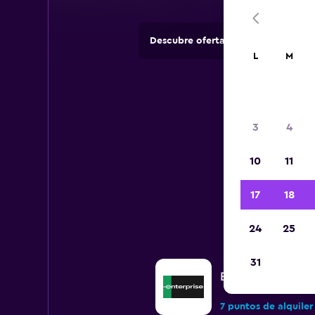
Descubre ofertas de agencias de 
L
M
3
4
10
11
Todos
17
18
24
25
31
Enterprise Rent-A
7 puntos de alquiler