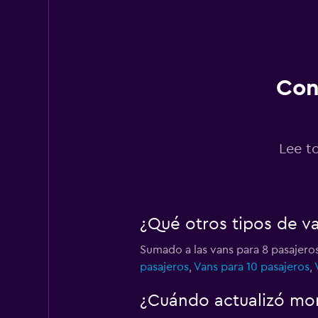
Hertz
2 puntos de alquiler
Con
Thrifty
1 punto de alquiler
Lee t
¿Qué otros tipos de v
Sumado a las vans para 8 pasajero
pasajeros
,
Vans para 10 pasajeros
,
¿Cuándo actualizó mom