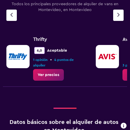
Todos los principales proveedores de alquiler de vans en
Montevideo, en Montevideo
Thrifty
Avi
Aceptable
6,0
•
1 opinión
4 puntos de
alquiler
3 pu
Ver precios
V
Datos básicos sobre el alquiler de autos