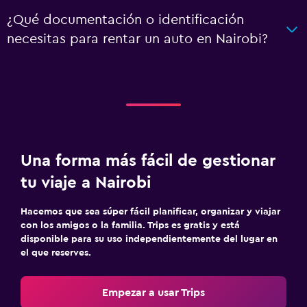
¿Qué documentación o identificación
necesitas para rentar un auto en Nairobi?
Una forma más fácil de gestionar
tu viaje a Nairobi
Hacemos que sea súper fácil planificar, organizar y viajar
con los amigos o la familia. Trips es gratis y está
disponible para su uso independientemente del lugar en
el que reserves.
Empezar a usar Trips