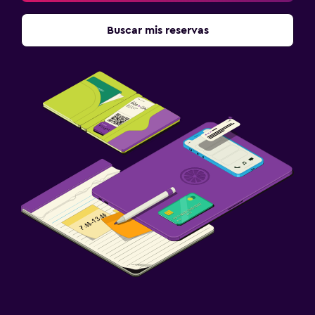
Buscar mis reservas