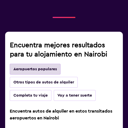
Encuentra mejores resultados
para tu alojamiento en Nairobi
Aeropuertos populares
Otros tipos de autos de alquiler
Completa tu viaje
Voy a tener suerte
Encuentra autos de alquiler en estos transitados
aeropuertos en Nairobi