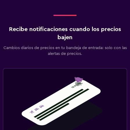
Recibe notificaciones cuando los precios
bajen
Cambios diarios de precios en tu bandeja de entrada: solo con las
alertas de precios.