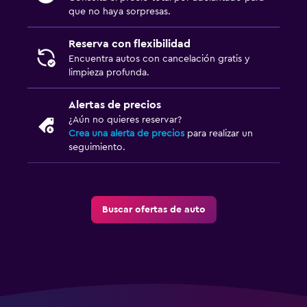
que no haya sorpresas.
Reserva con flexibilidad
Encuentra autos con cancelación gratis y
limpieza profunda.
Alertas de precios
¿Aún no quieres reservar?
Crea una alerta de precios
para realizar un
seguimiento.
Buscar ofertas de auto