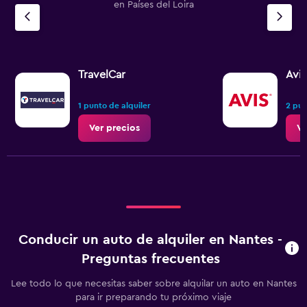
en Países del Loira
TravelCar
Avis
1 punto de alquiler
2 pun
Ver precios
Ve
Conducir un auto de alquiler en Nantes -
Preguntas frecuentes
Lee todo lo que necesitas saber sobre alquilar un auto en Nantes
para ir preparando tu próximo viaje