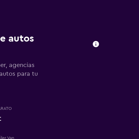
de autos
er, agencias
 autos para tu
ARATO
t
iler Van