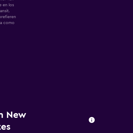
 en los
ansit.
prefieren
ica como
en New
tes