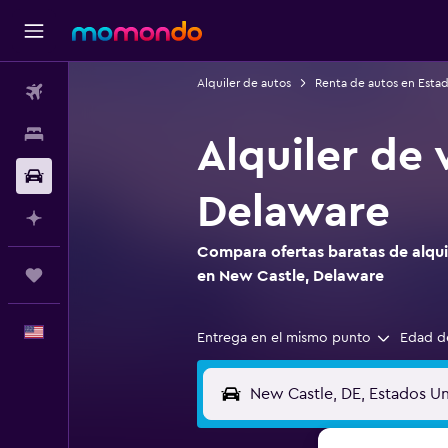
Alquiler de autos
Renta de autos en Esta
Vuelos
Alojamientos
Alquiler de 
Autos
Delaware
Planifica con IA
Compara ofertas baratas de alquil
Trips
en New Castle, Delaware
Español
Entrega en el mismo punto
Edad d