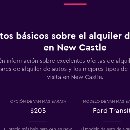
k
Ver precios
tos básicos sobre el alquiler 
en New Castle
Ver precios
n información sobre excelentes ofertas de alquil
ares de alquiler de autos y los mejores tipos de
visita en New Castle.
Ver precios
OPCIÓN DE VAN MÁS BARATA
MODELO DE VAN MÁS B
$205
Ford Transi
El precio más bajo para VAN en New
El modelo de auto de alqu