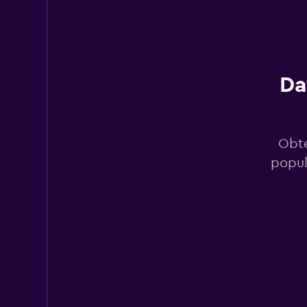
Routes Car & Truc
Rentals
1 punto de alquiler
Da
Payless
1 punto de alquiler
Obté
popul
Easirent
1 punto de alquiler