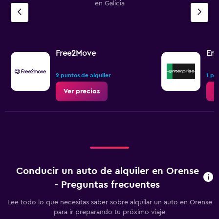
en Galicia
Free2Move
Ent
2 puntos de alquiler
1 pu
Ver precios
V
Conducir un auto de alquiler en Orense
- Preguntas frecuentes
Lee todo lo que necesitas saber sobre alquilar un auto en Orense
para ir preparando tu próximo viaje