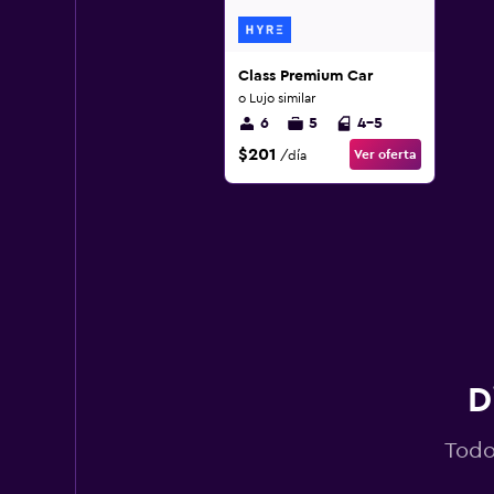
Class Premium Car
o Lujo similar
6
5
4-5
$201
Ver oferta
/día
D
Todo