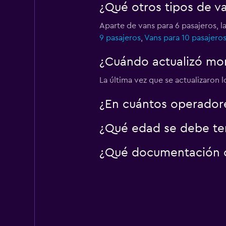
¿Qué otros tipos de v
3 puntos de alquiler
Aparte de vans para 6 pasajeros, l
9 pasajeros
,
Vans para 10 pasajero
Sunnycars
¿Cuándo actualizó mom
8 puntos de alquiler
La última vez que se actualizaron 
¿En cuántos operador
¿Qué edad se debe ten
¿Qué documentación o 