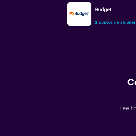
Budget
2 puntos de alquiler
Oslo Bilutleie
1 punto de alquiler
C
Hertz
9 puntos de alquiler
Lee t
Thrifty