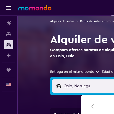
Alquiler de autos
Renta de autos en Noru
Vuelos
Alojamientos
Alquiler de 
Autos
Compara ofertas baratas de alquil
Planifica con IA
en Oslo, Oslo
Trips
Entrega en el mismo punto
Edad d
Español