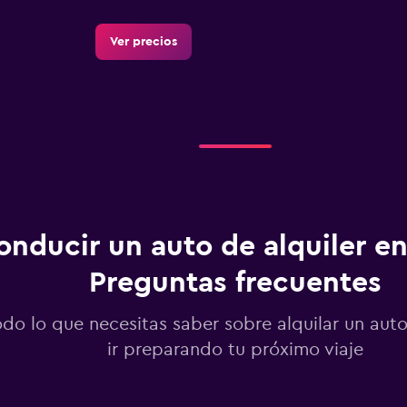
Ver precios
Ver precios
onducir un auto de alquiler en
Preguntas frecuentes
Ver precios
odo lo que necesitas saber sobre alquilar un aut
ir preparando tu próximo viaje
Ver precios