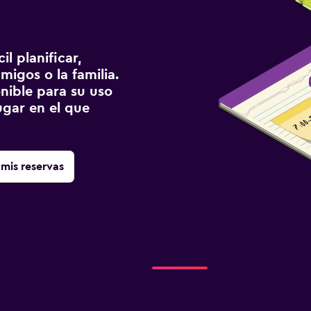
l planificar,
migos o la familia.
onible para su uso
gar en el que
mis reservas