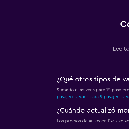
7 puntos de alquiler
Co
Citer
9 puntos de alquiler
Lee to
Liigu
¿Qué otros tipos de va
6 puntos de alquiler
Sumado a las vans para 12 pasajero
pasajeros
,
Vans para 9 pasajeros
,
V
Renault rent a car
¿Cuándo actualizó mom
3 puntos de alquiler
Los precios de autos en París se ac