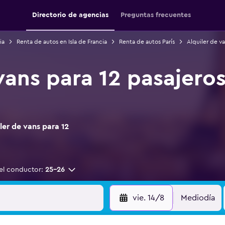
Directorio de agencias
Preguntas frecuentes
ia
Renta de autos en Isla de Francia
Renta de autos París
Alquiler de va
vans para 12 pasajeros 
er de vans para 12
el conductor:
25-26
vie. 14/8
Mediodía