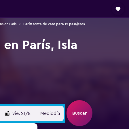
ns en París
París: renta de vans para 12 pasajeros
en París, Isla
Buscar
vie. 21/8
Mediodía