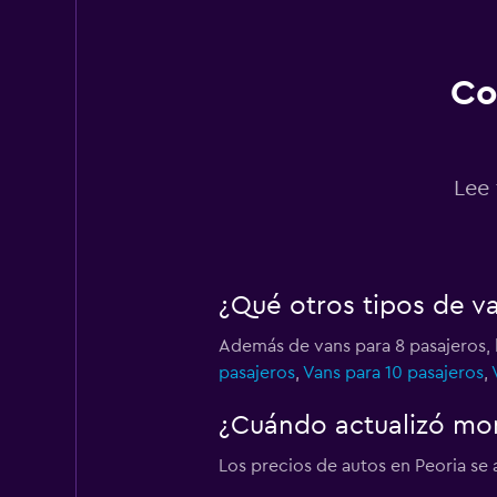
1 punto de alquiler
Co
Thrifty
1 punto de alquiler
Lee 
¿Qué otros tipos de va
Además de vans para 8 pasajeros, 
pasajeros
,
Vans para 10 pasajeros
,
¿Cuándo actualizó mom
Los precios de autos en Peoria se a