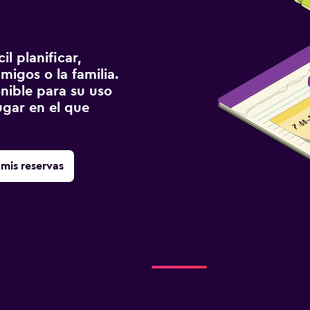
l planificar,
migos o la familia.
onible para su uso
gar en el que
mis reservas