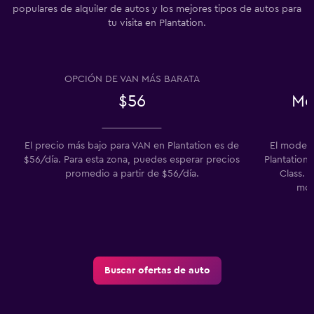
populares de alquiler de autos y los mejores tipos de autos para
tu visita en Plantation.
OPCIÓN DE VAN MÁS BARATA
$56
Me
El precio más bajo para VAN en Plantation es de
El modelo
$56/día. Para esta zona, puedes esperar precios
Plantation 
promedio a partir de $56/día.
Class. 
mod
Buscar ofertas de auto