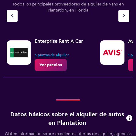
Todos los principales proveedores de alquiler de vans en
Plantation, en Florida
Enterprise Rent-A-Car
Avi
3 puntos de alquiler
1 pu
Ver precios
V
Datos básicos sobre el alquiler de autos
en Plantation
Obtén información sobre excelentes ofertas de alquiler, agencias