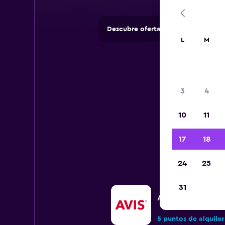
Descubre ofertas de agencias de 
L
M
3
4
10
11
Todos 
17
18
24
25
31
Avis
5 puntos de alquiler