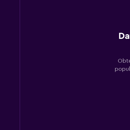
Budget
6 puntos de alquiler
Da
FLIZZR
2 puntos de alquiler
Obté
popul
Hertz
2 puntos de alquiler
Thrifty
3 puntos de alquiler