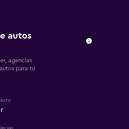
de autos
er, agencias
 autos para tu
ARATO
r
iler Van