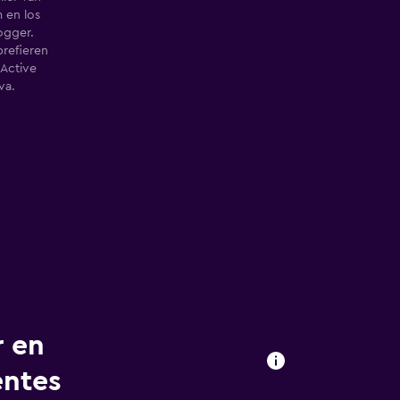
 en los
Jogger.
prefieren
Active
va.
r en
entes