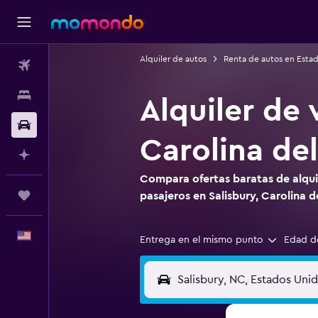
Alquiler de autos
Renta de autos en Esta
Vuelos
Alojamientos
Alquiler de 
Autos
Carolina de
Planifica con IA
Compara ofertas baratas de alqui
Trips
pasajeros en Salisbury, Carolina d
Español
Entrega en el mismo punto
Edad d