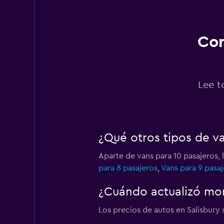
2 puntos de alquiler
Con
Thrifty
1 punto de alquiler
Lee t
¿Qué otros tipos de va
Aparte de vans para 10 pasajeros, 
para 8 pasajeros
,
Vans para 9 pasaj
¿Cuándo actualizó mom
Los precios de autos en Salisbury s