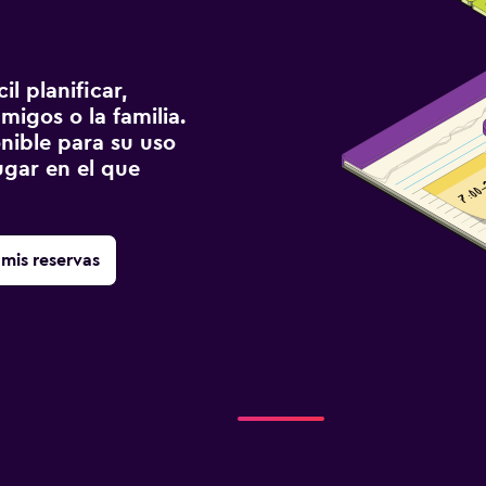
l planificar,
migos o la familia.
onible para su uso
gar en el que
mis reservas