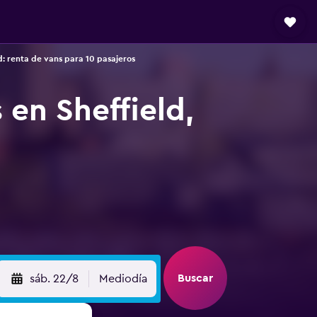
d: renta de vans para 10 pasajeros
 en Sheffield,
Buscar
sáb. 22/8
Mediodía