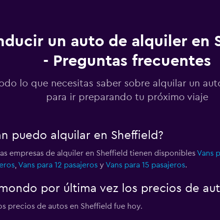
ducir un auto de alquiler en S
- Preguntas frecuentes
Ver precios
odo lo que necesitas saber sobre alquilar un auto
para ir preparando tu próximo viaje
Ver precios
n puedo alquilar en Sheffield?
las empresas de alquiler en Sheffield tienen disponibles
Vans p
eros
,
Vans para 12 pasajeros
y
Vans para 15 pasajeros
.
Ver precios
ondo por última vez los precios de auto
os precios de autos en Sheffield fue hoy.