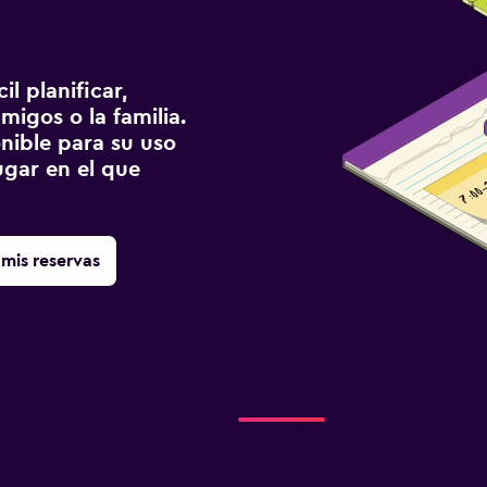
l planificar,
migos o la familia.
onible para su uso
gar en el que
mis reservas