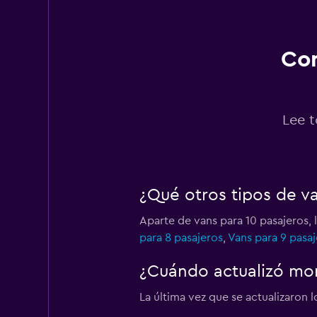
2 puntos de alquiler
Con
A Car Rental
1 punto de alquiler
Lee t
Thrifty
¿Qué otros tipos de va
1 punto de alquiler
Aparte de vans para 10 pasajeros, 
para 8 pasajeros
,
Vans para 9 pasaj
Sunnycars
¿Cuándo actualizó mom
2 puntos de alquiler
La última vez que se actualizaron l