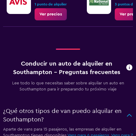
1 punto de alquiler
3 puntos de 
Ver precios
Ver prec
Conducir un auto de alquiler en
Southampton - Preguntas frecuentes
Lee todo lo que necesitas saber sobre alquilar un auto en
Southampton para ir preparando tu próximo viaje
¿Qué otros tipos de van puedo alquilar en
Southampton?
Aparte de vans para 15 pasajeros, las empresas de alquiler en
Southampton tienen disponibles
Vans para 6 pasajeros
,
Vans para 7