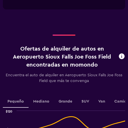
interactive
has
chart
1
X
axis
displaying
Días
antes
de
Ofertas de alquiler de autos en
la
renta.
Aeropuerto Sioux Falls Joe Foss Field
Range:
encontradas en momondo
91
categories.
Encuentra el auto de alquiler en Aeropuerto Sioux Falls Joe Foss
The
Field que más te convenga
chart
has
1
Y
Pequeño
Mediano
Grande
SUV
Van
Camion
axis
displaying
$120
values.
Combination
Chart
Range:
graphic.
chart
55
with