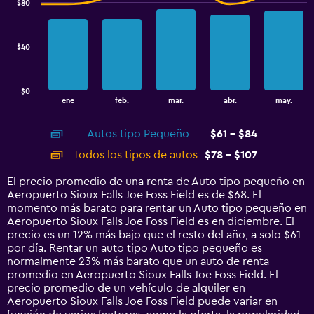
$80
to
2
data
70.
series.
$40
The
chart
has
$0
1
End
ene
feb.
mar.
abr.
may.
of
X
interactive
axis
chart
Autos tipo Pequeño
$61 - $84
displaying
categories.
Todos los tipos de autos
$78 - $107
Range:
14
El precio promedio de una renta de Auto tipo pequeño en
categories.
Aeropuerto Sioux Falls Joe Foss Field es de $68. El
The
momento más barato para rentar un Auto tipo pequeño en
chart
Aeropuerto Sioux Falls Joe Foss Field es en diciembre. El
has
precio es un 12% más bajo que el resto del año, a solo $61
1
por día. Rentar un auto tipo Auto tipo pequeño es
Y
normalmente 23% más barato que un auto de renta
axis
promedio en Aeropuerto Sioux Falls Joe Foss Field. El
displaying
precio promedio de un vehículo de alquiler en
values.
Aeropuerto Sioux Falls Joe Foss Field puede variar en
Range: