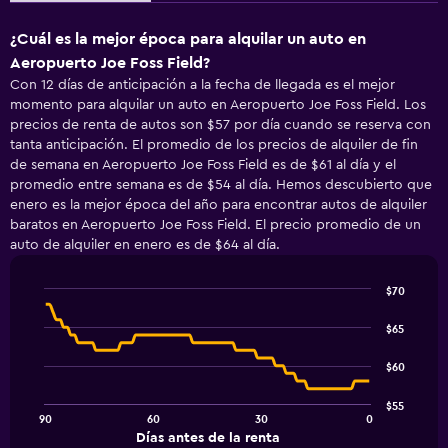
¿Cuál es la mejor época para alquilar un auto en
Aeropuerto Joe Foss Field?
Con 12 días de anticipación a la fecha de llegada es el mejor
momento para alquilar un auto en Aeropuerto Joe Foss Field. Los
precios de renta de autos son $57 por día cuando se reserva con
tanta anticipación. El promedio de los precios de alquiler de fin
de semana en Aeropuerto Joe Foss Field es de $61 al día y el
promedio entre semana es de $54 al día. Hemos descubierto que
enero es la mejor época del año para encontrar autos de alquiler
baratos en Aeropuerto Joe Foss Field. El precio promedio de un
auto de alquiler en enero es de $64 al día.
$70
Line
Chart
graphic.
chart
$65
with
91
$60
data
points.
$55
90
60
30
0
The
End
Días antes de la renta
chart
of