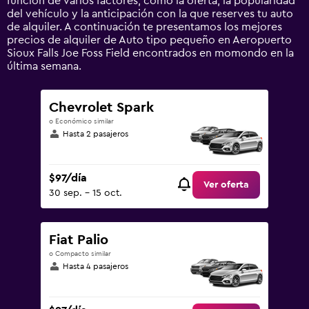
función de varios factores, como la oferta, la popularidad
0
del vehículo y la anticipación con la que reserves tu auto
to
de alquiler. A continuación te presentamos los mejores
120.
precios de alquiler de Auto tipo pequeño en Aeropuerto
Sioux Falls Joe Foss Field encontrados en momondo en la
última semana.
Chevrolet Spark
o Económico similar
Hasta 2 pasajeros
$97/día
Ver oferta
30 sep. - 15 oct.
Fiat Palio
o Compacto similar
Hasta 4 pasajeros