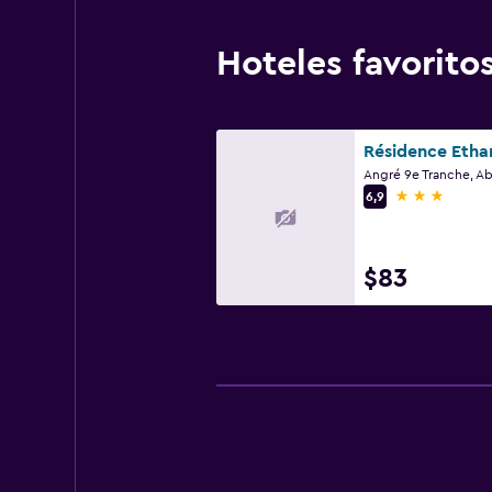
Hoteles favorit
Résidence Etha
Angré 9e Tranche, Ab
3 estrellas
6,9
$83