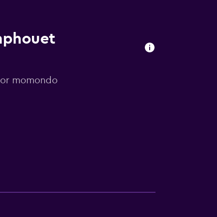
mphouet
s por momondo