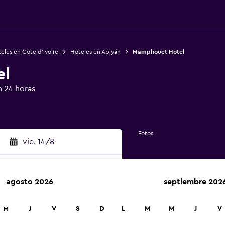
eles en Cote d'Ivoire
Hoteles en Abiyán
Mamphouet Hotel
el
n 24 horas
Fotos
vie. 14/8
agosto 2026
septiembre 202
car
M
J
V
S
D
L
M
M
J
V