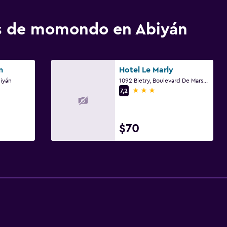
os de momondo en Abiyán
n
Hotel Le Marly
iyán
1092 Bietry, Boulevard De Marseille Abidjan, Abiyán
3 estrellas
7,2
$70