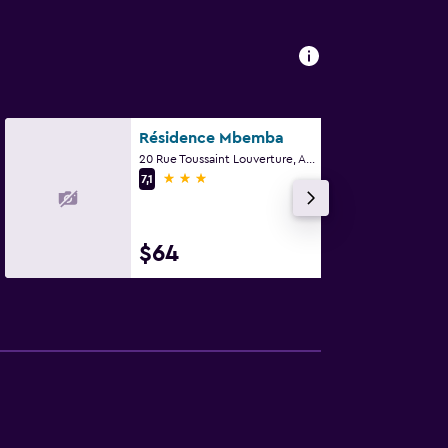
Résidence Mbemba
20 Rue Toussaint Louverture, Abiyán
3 estrellas
7,1
$64