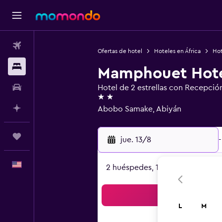
Vuelos
Ofertas de hotel
Hoteles en África
Hot
Alojamientos
Mamphouet Hot
Autos
Hotel de 2 estrellas con Recepció
2 estrellas
Planifica con IA
Abobo Samake, Abiyán
Trips
jue. 13/8
-
Español
2 huéspedes, 1 habitación
Bus
L
M