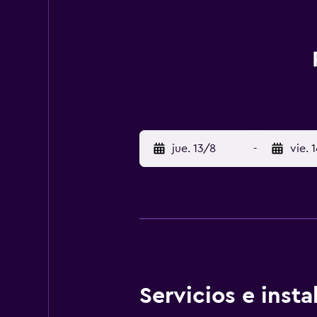
jue. 13/8
-
vie. 
Servicios e inst