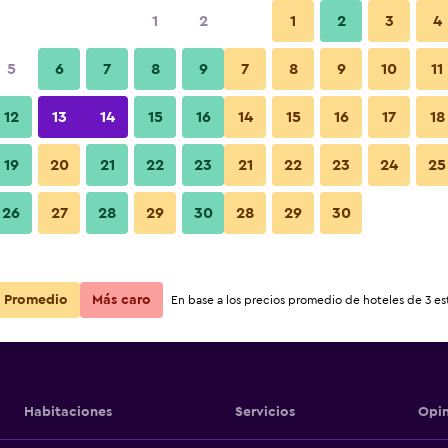
1
2
1
2
3
4
5
6
7
8
9
7
8
9
10
11
12
13
14
15
16
14
15
16
17
18
Ver precios
19
20
21
22
23
21
22
23
24
25
26
27
28
29
30
28
29
30
Ver precios
Ver precios
Promedio
Más caro
En base a los precios promedio de hoteles de 3 est
Habitaciones
Servicios
Opin