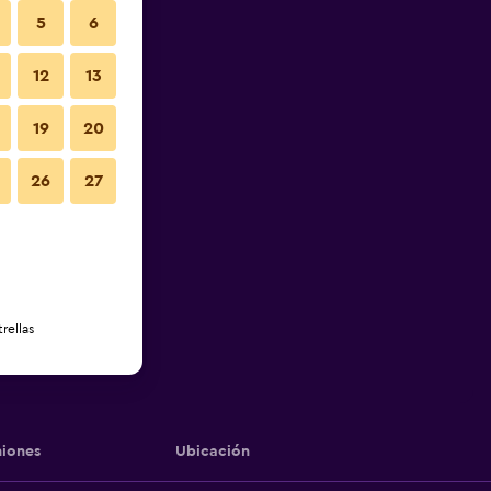
5
6
12
13
19
20
26
27
rellas
iones
Ubicación