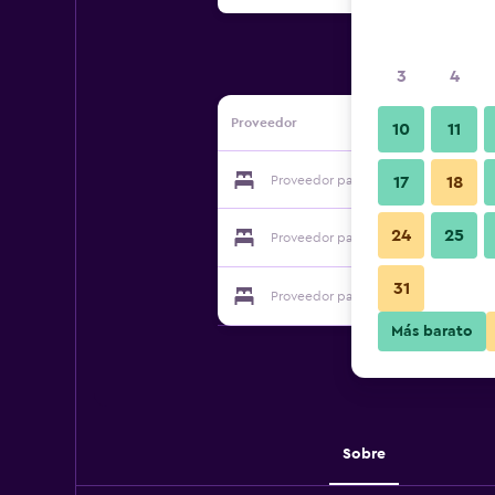
3
4
Proveedor
10
11
Proveedor para Mamphouet Hotel
17
18
24
25
Proveedor para Mamphouet Hotel
31
Proveedor para Mamphouet Hotel
Más barato
Sobre