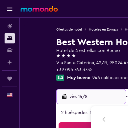
Vuelos
Ofertas de hotel
Hoteles en Europa
Ho
Alojamientos
Best Western Ho
Autos
Hotel de 4 estrellas con Buceo
4 estrellas
Planifica con IA
Via Santa Caterina, 42/B, 95024 Aci
+39 095 763 3735
Muy bueno
946 calificacione
8,2
Trips
Español
vie. 14/8
-
2 huéspedes, 1 habitación