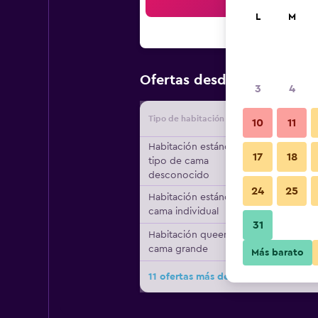
Bus
L
M
$102
Ofertas desde
/
Oferta m
3
4
Tipo de habitación
Proveedo
10
11
Habitación estándar,
17
18
tipo de cama
desconocido
24
25
Habitación estándar, 1
cama individual
31
Habitación queen, 1
cama grande
Más barato
11 ofertas más de Best Western Hote