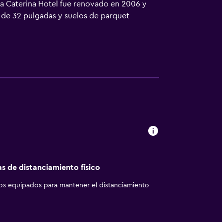
ta Caterina Hotel fue renovado en 2006 y
 de 32 pulgadas y suelos de parquet
gradables zonas comunes y el fastuoso aire
 situada en una frondosa zona verde con
ementan nuestra oferta.Ya por la noche,
opone un menú elaborado con recetas locales
os del Etna.Entre otras ventajas de nuestro
erto Fontanarossa, situado a solamente 20
as de distanciamiento físico
los equipados para mantener el distanciamiento