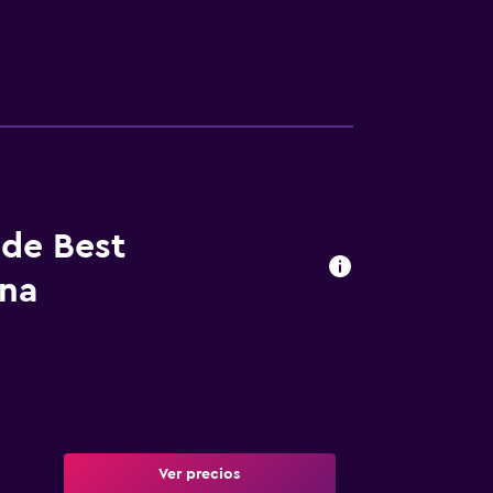
 de Best
ina
Ver precios