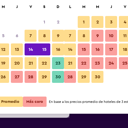
car
M
J
V
S
D
L
M
M
J
V
1
2
1
2
3
4
ás barata de precio por noche
5
6
7
8
9
7
8
9
10
11
Sala de estar
r
Total noche
12
13
14
15
16
14
15
16
17
18
19
20
21
22
23
21
22
23
24
25
$102
Ver oferta
Fotos
26
27
28
29
30
28
29
30
$118
Ver oferta
$121
Ver oferta
Promedio
Más caro
En base a los precios promedio de hoteles de 3 est
l Santa Caterina