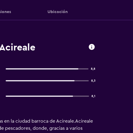
iones
Ubicación
Acireale
8,8
8,3
8,1
 en la ciudad barroca de Acireale.Acireale
 de pescadores, donde, gracias a varios