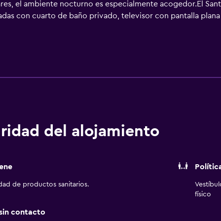
ares, el ambiente nocturno es especialmente acogedor.El San
das con cuarto de baño privado, televisor con pantalla plana
una antigua curtiduría.Las espectaculares vistas al mar, las a
a adicional para nuestros huéspedes.Una piscina al aire libre
io de bar con tentempiés disponible durante el verano compl
", que forma parte de la alianza de chefs de "slow food", pr
 referencias sicilianas, prestando especial atención a los vin
 volcán activo de mayor altura de Europa, el Etna, y al aeropu
CIR: 19087004A201257, Código CIN: IT087004A1DA28B2D4
ridad del alojamiento
ene
Polític
idad de productos sanitarios.
Vestíbu
físico
 sin contacto