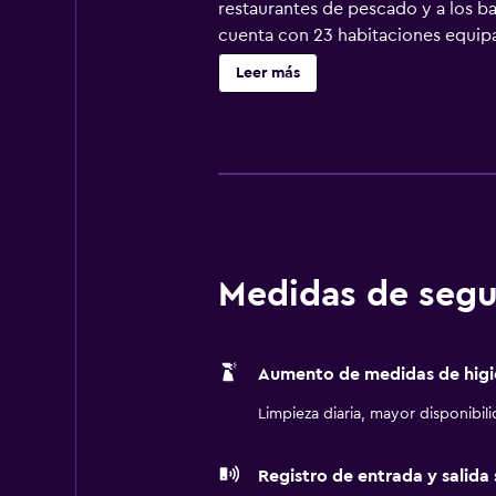
restaurantes de pescado y a los b
cuenta con 23 habitaciones equipa
procedentes de la restauración de 
Leer más
de las habitaciones son una ventaj
tumbonas y sombrillas y un servic
nuestro restaurante "Aquadelferro
y una carta de vinos con más de 150
hotel se incluyen la proximidad al
kilómetros de distancia.Código 
Medidas de segu
Aumento de medidas de higi
Limpieza diaria, mayor disponibil
Registro de entrada y salida