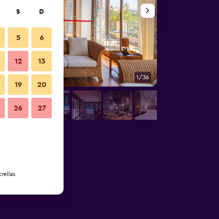
S
D
5
6
12
13
1/36
Restaurante
19
20
26
27
rellas