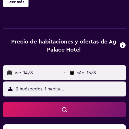
Leer más
También encontrarás lavandería, servicio de recepción 24
horas y una sala de ordenadores. Ag Palace Hotel ofrece
19 alojamientos, con acceso por pasillos exteriores y
botella de agua gratuita y zapatillas. Estos alojamientos
con mobiliario y decoración diferentes disponen de una
zona de estar separada. Las camas tienen colchones Select
Precio de habitaciones y ofertas de Ag
Comfort y están vestidas con sábanas italianas Frette. Se
Palace Hotel
ofrece una televisión de pantalla plana de 24 pulgadas con
canales por satélite. Los baños están equipados con
ducha, artículos de higiene personal gratuitos y secador
vie. 14/8
-
sáb. 15/8
de pelo. Los huéspedes pueden navegar por la web
gracias a nuestro acceso a Internet wifi gratis. Los
servicios para las personas de negocios incluyen
2 huéspedes, 1 habitación
escritorio y teléfono. Se ofrece servicio de limpieza todos
los días.