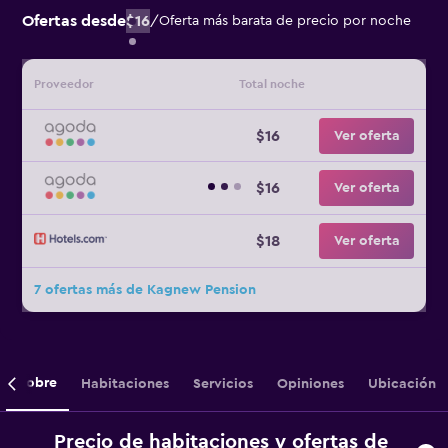
Ofertas desde
$16
/
Oferta más barata de precio por noche
Proveedor
Total noche
$16
Ver oferta
$16
Ver oferta
$18
Ver oferta
7 ofertas más de Kagnew Pension
Sobre
Habitaciones
Servicios
Opiniones
Ubicación
Precio de habitaciones y ofertas de