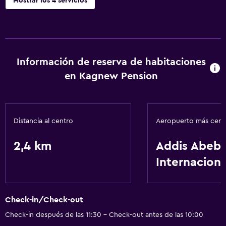
Mostrar los 4 servicios
Servicios básicos
Ventilador
Wifi gratis
Información de reserva de habitaciones
en Kagnew Pension
Lavandería
Servicios de lavandería/tintorería
Distancia al centro
Aeropuerto más cer
Servicios y facilidades
2,4 km
Addis Abeb
Recepción 24 horas
Internaciona
Check-in/Check-out
Check-in después de las 11:30 - Check-out antes de las 10:00