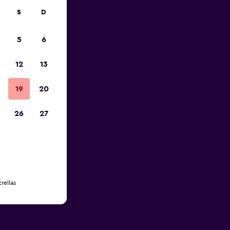
S
D
5
6
12
13
19
20
26
27
rellas