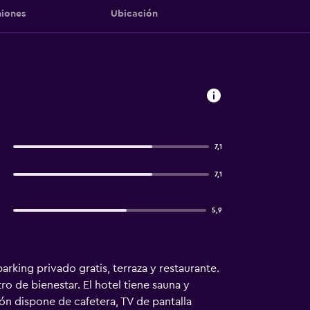
iones
Ubicación
7,1
7,1
5,9
arking privado gratis, terraza y restaurante.
o de bienestar. El hotel tiene sauna y
ión dispone de cafetera, TV de pantalla