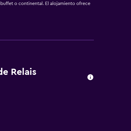
buffet o continental. El alojamiento ofrece
eal para practicar senderismo y esquí. Sion
de Relais