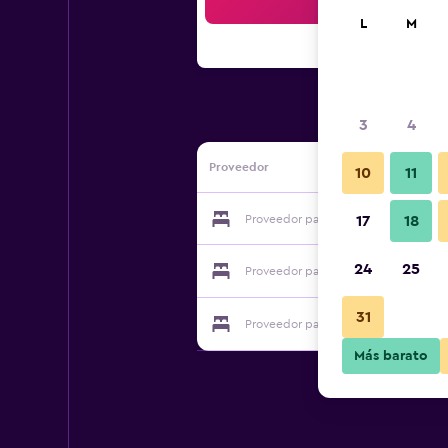
Bus
L
M
3
4
Proveedor
10
11
Proveedor para Relais Bayard
17
18
24
25
Proveedor para Relais Bayard
31
Proveedor para Relais Bayard
Más barato