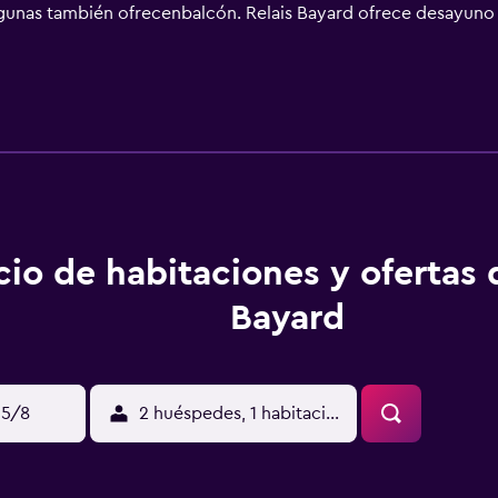
y algunas también ofrecenbalcón. Relais Bayard ofrece desayuno 
ugar al ping-pong en este hotel de 3 estrellas, y la zona es id
nt Fort está a 43 km.
cio de habitaciones y ofertas 
Bayard
15/8
2 huéspedes, 1 habitación