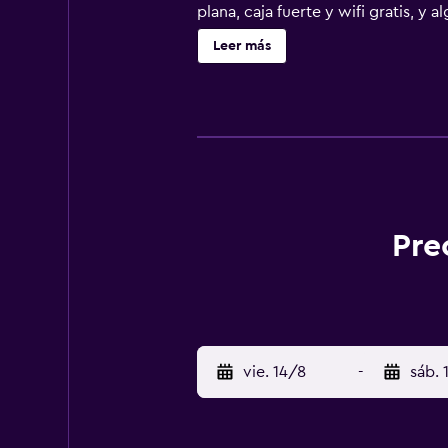
plana, caja fuerte y wifi gratis, 
zona de juegos infantil. Se puede j
Leer más
está a 26 km del alojamiento, y Mo
Pre
vie. 14/8
-
sáb. 