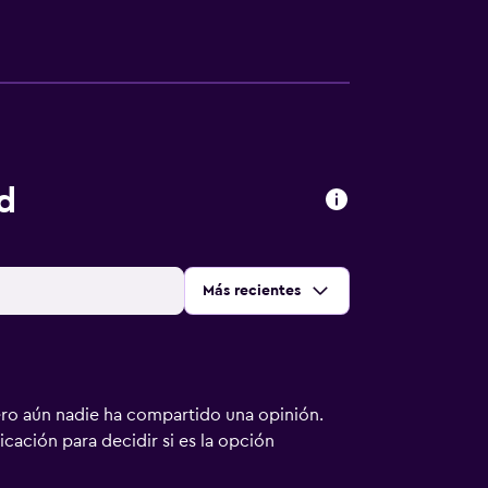
d
Ordenar por
:
Más recientes
ero aún nadie ha compartido una opinión.
bicación para decidir si es la opción