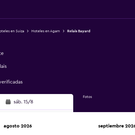
teles en Suiza
Hoteles en Agarn
Relais Bayard
te
ais
verificadas
Fotos
sáb. 15/8
agosto 2026
septiembre 202