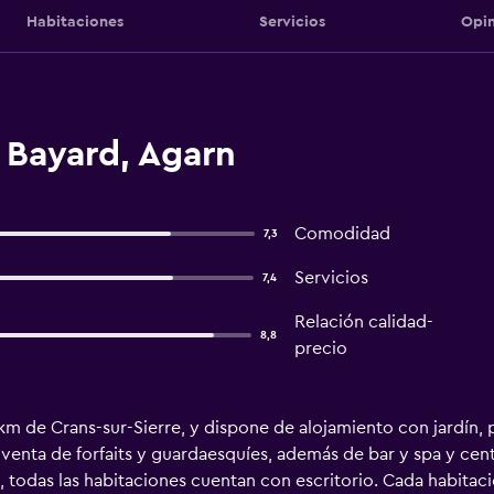
Habitaciones
Servicios
Opin
 Bayard, Agarn
Comodidad
7,3
Servicios
7,4
Relación calidad-
8,8
precio
km de Crans-sur-Sierre, y dispone de alojamiento con jardín, p
venta de forfaits y guardaesquíes, además de bar y spa y centr
l, todas las habitaciones cuentan con escritorio. Cada habitac