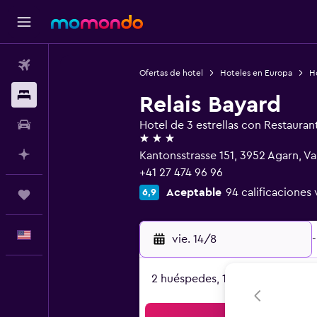
Vuelos
Ofertas de hotel
Hoteles en Europa
Ho
Alojamientos
Relais Bayard
Autos
Hotel de 3 estrellas con Restauran
3 estrellas
Planifica con IA
Kantonsstrasse 151, 3952 Agarn, Val
+41 27 474 96 96
Aceptable
94 calificaciones 
6,9
Trips
Español
vie. 14/8
-
2 huéspedes, 1 habitación